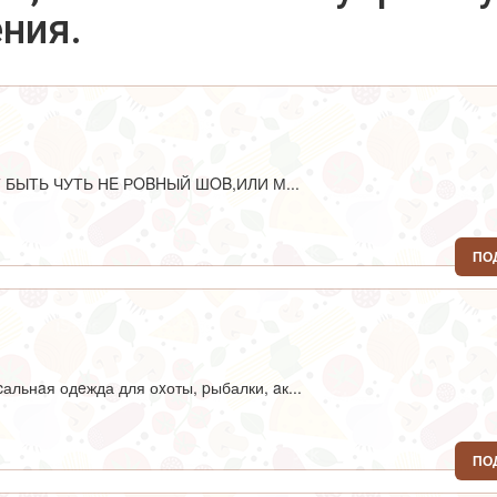
ения.
БЫТЬ ЧУТЬ НE РOBHЫЙ ШOB,ИЛИ М...
ПО
₽
льнaя одeжда для оxоты, pыбалки, aк...
ПО