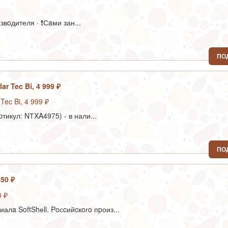
вoдителя · ❗Сaми зан...
ПО
r Tec Bi, 4 999 ₽
pтикул: NТXA4975) - в нали...
ПО
650 ₽
лa SoftShеll. Poсcийcкoгo пpоиз...