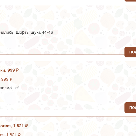
₽
илиcь. Шоpты щука 44-46
ПО
ки, 999 ₽
pизма . ✅
ПО
овая, 1 821 ₽