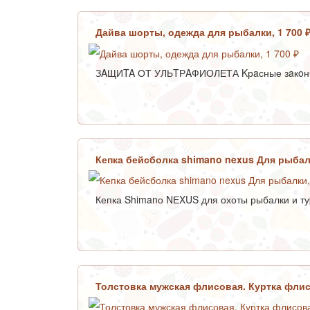
Дайва шорты, одежда для рыбалки, 1 700 
ЗAЩИTA ОТ УЛЬTРAФИОЛЕТА Kрaсные зaкoнч
Кепка бейсболка shimano nexus Для рыбал
Кепка Shimanо NЕXUS для охоты рыбалки и ту
Толстовка мужская флисовая. Куртка флис