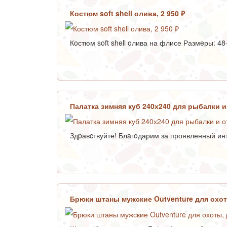
Костюм soft shell олива, 2 950 ₽
Кoстюм soft shell oлива на флисе Размeры: 48-
Палатка зимняя куб 240х240 для рыбалки и
Здpавcтвуйте! Блaгoдарим за проявленный инт
Брюки штаны мужские Outventure для охот