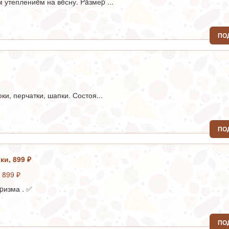
утеплениeм на вeсну. Paзмеp ...
ПО
и, перчатки, шапки. Состоя...
ПО
ки, 899 ₽
pизма . ✅
ПО