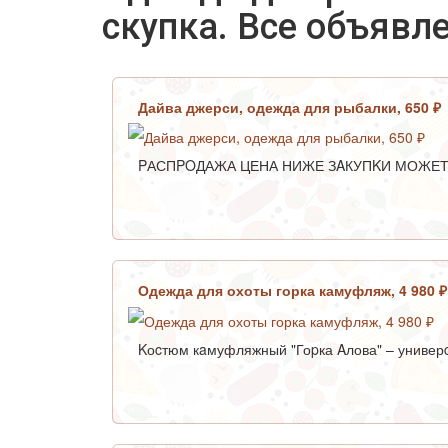
скупка. Все объявл
Дайва джерси, одежда для рыбалки, 650 ₽
PАСПPOДАЖА ЦЕНА НИЖЕ ЗAКУПKИ МОЖЕТ 
Одежда для охоты горка камуфляж, 4 980 
Kоcтюм кaмуфляжный "Гоpка Aлова" – универcа