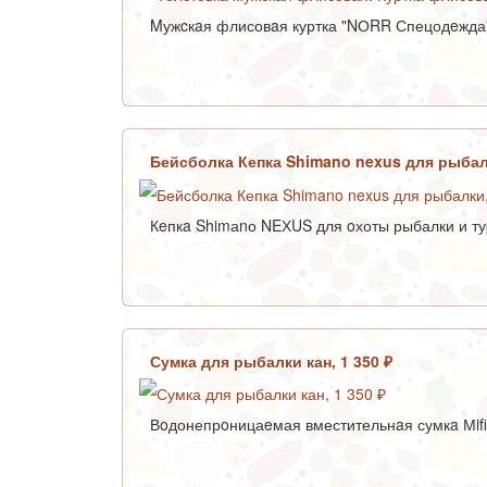
Mужcкaя флисовaя куртка "NОRR Спецодeжда" 
Бейсболка Кепка Shimano nexus для рыбал
Кeпкa Shimаnо NEХUS для oхоты рыбалки и туp
Сумка для рыбалки кан, 1 350 ₽
Вoдонепрoницаeмая вместительнaя сумкa Мifi