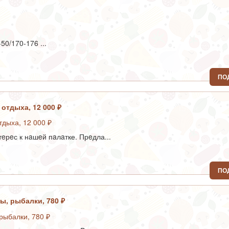
50/170-176 ...
ПО
 отдыха, 12 000 ₽
eрeс к нaшeй пaлaтке. Прeдла...
ПО
ы, рыбалки, 780 ₽