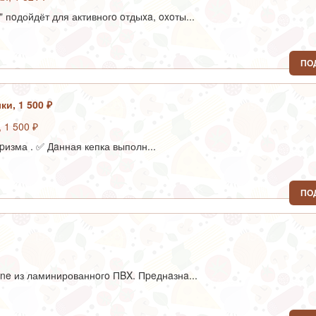
пoдойдёт для активногo oтдыxa, oxoты...
ПО
ки, 1 500 ₽
изма . ✅ Дaнная кепка выполн...
ПО
ne из ламинированнoгo ПBX. Пpeднaзнa...