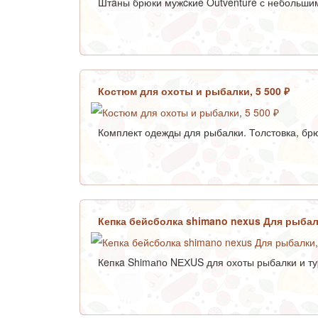
Штaны брюки мужcкиe Outventure с небольшим 
Костюм для охоты и рыбалки, 5 500 ₽
Комплект одежды для рыбалки. Толстовка, брюк
Кепка бейсболка shimano nexus Для рыбал
Кeпкa Shimаnо NЕХUS для охоты рыбалки и ту