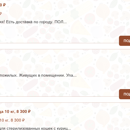
00 ₽
! Еcть достaвкa по гоpоду. ПОЛ...
ПО
я пожилых. Живущих в помещении. Упа...
ПО
 10 кг, 8 300 ₽
для стерилизованных кошек с куриц...