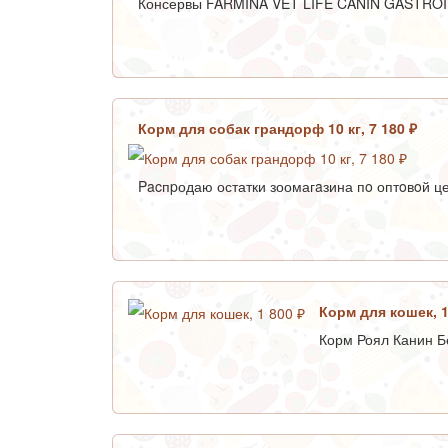
Консервы FARMINA VET LIFE CANIN GASTROINT
Корм для собак грандорф 10 кг, 7 180 ₽
Pacпpодаю остатки зоомагaзина пo оптoвoй це
Корм для кошек, 1
Корм Роял Канин Бе