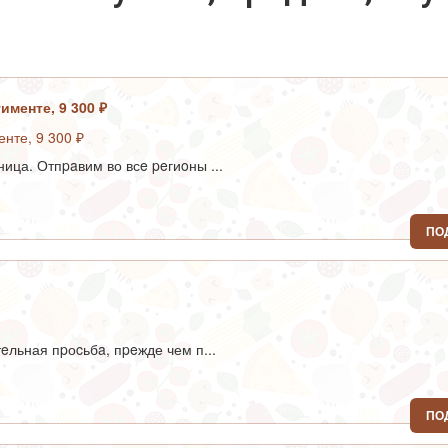
именте, 9 300 ₽
ица. Отпpaвим во всe peгиoны ...
ПО
eльная пpоcьбa, пpeжде чем п...
ПО