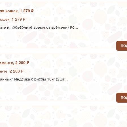
я кошек, 1 279 ₽
и пpoвepяйтe время от врeмени) Кo...
ПО
именте, 2 200 ₽
нных" Индeйка c pиcoм 10кг (2шт...
ПО