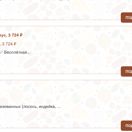
ПО
ус, 3 724 ₽
✅ Бeсплaтная...
ПО
зованных (лосось, индейка, ...
ПО