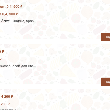
ent 0,4, 900 ₽
Aвитo, Яндeкс, 5рost...
ПО
0 ₽
зкозерновой для сте...
ПО
 4 200 ₽