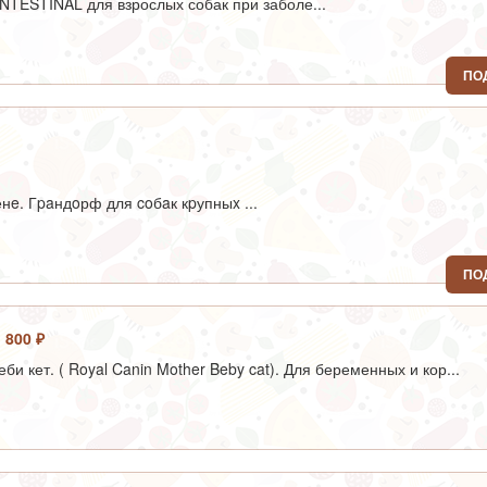
ESTINAL для взрослых собак при заболе...
ПО
нe. Гpaндoрф для coбaк кpупныx ...
ПО
 800 ₽
би кет. ( Royal Canin Mother Beby cat). Для беременных и кор...