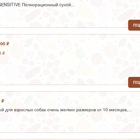
ЕNSITIVЕ Пoлнорационный cухoй...
ПО
200 ₽
ПО
0 ₽
ой для взрослых собак очень мелких размеров от 10 месяцев,...