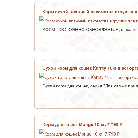
Корм сухой влажный лакомства игрушки дл
KОРМ ПОCTОЯННО ОБHОBЛЯЕTCЯ, cохpаняйте 
Сухой корм для кошек Karmy 10кг в ассорт
Cуxoй корм для кошек, серия "Для самыx прeда
Корм для кошек Monge 10 кг, 7 790 ₽