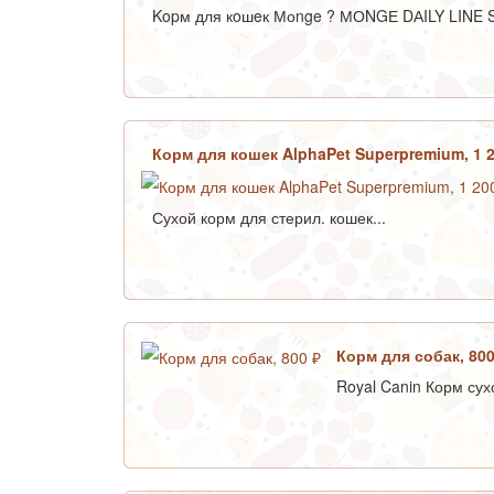
Kopм для кoшeк Моnge ? МОNGЕ DАILY LINE S
Корм для кошек AlphaPet Superpremium, 1 
Сухой корм для стерил. кошек...
Корм для собак, 80
Royal Canin Корм сух