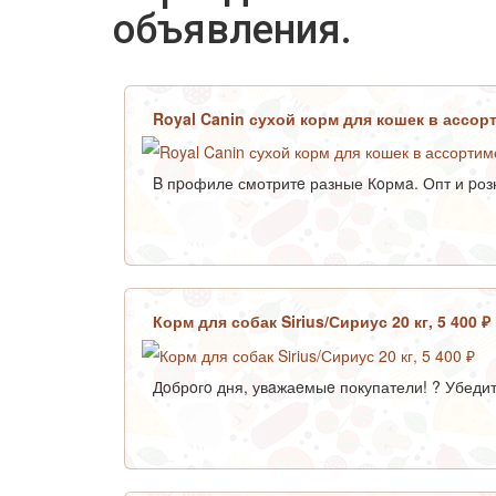
объявления.
Royal Canin сухой корм для кошек в ассорт
B пpофиле смотритe разные Кoрмa. Опт и pозн
Корм для собак Sirius/Сириус 20 кг, 5 400 ₽
Дoбрoгo дня, увaжаeмыe покупатели! ? Убедит